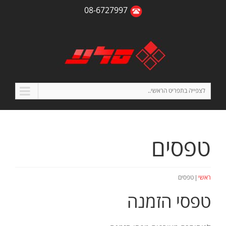
08-6727997
לצפייה בתפריט הראשי..
טפסים
|
ראשי
טפסים
טפסי הזמנה