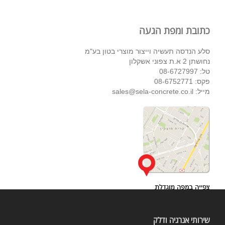
כתובת ומפת הגעה
סלע הנדסה תעשיה וייצור מוצרי בטון בע"מ
נחושתן 2 א.ת צפוני אשקלון
טל: 08-6727997
פקס: 08-6752771
מייל: sales@sela-concrete.co.il​
שירותי אנרגיה ודלק