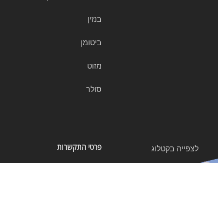
בנזין
ביטומן
מזוט
סולר
פרטי התקשרות
לצפייה בקטלוג
א.ת צפוני אשקלון ת.ד 874
טל. 08-6727997 פקס. 08-6752771
מחלקת הנדסה תכנון- 08-6307887
מחלקת הנדסה תפ"י- 08-6307884